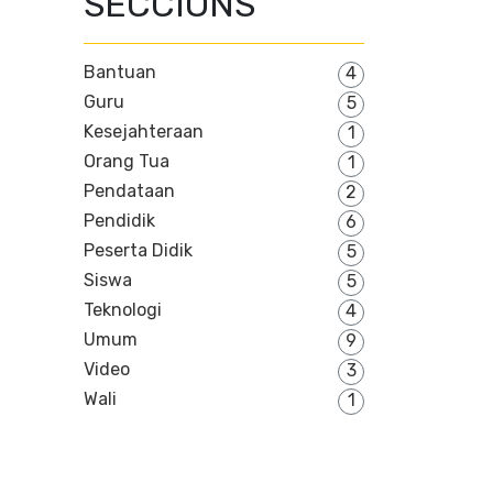
SECCIONS
Bantuan
4
Guru
5
Kesejahteraan
1
Orang Tua
1
Pendataan
2
Pendidik
6
Peserta Didik
5
Siswa
5
Teknologi
4
Umum
9
Video
3
Wali
1