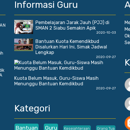
Informasi Guru
A
Pembelajaran Jarak Jauh (PJJ) di
Me
MAN
SMAN 2 Siabu Semakin Apik
Me
2020-10-03
Ok
Bantuan Kuota Kemendikbud
Se
Disalurkan Hari Ini, Simak Jadwal
Lengkap
ih
2020-09-27
K
dik
A
Kuota Belum Masuk, Guru-Siswa Masih
Menunggu Bantuan Kemdikbud
2020-09-27
Kategori
Bantuan
Guru
Kesejahteraan
Orang Tua